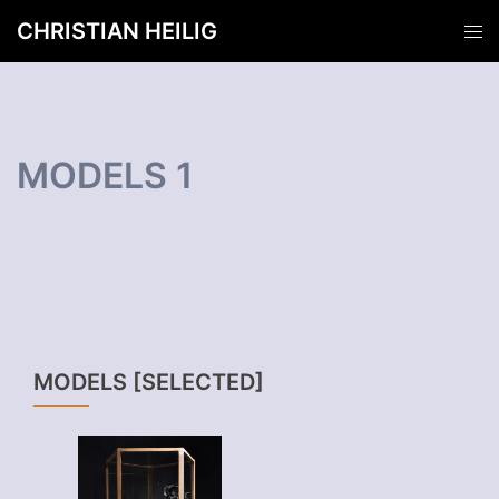
Zum
CHRISTIAN HEILIG
Men
Inhalt
ums
springen
MODELS 1
MODELS [SELECTED]