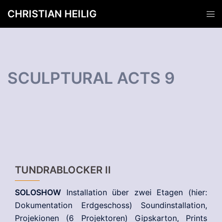
Zum
CHRISTIAN HEILIG
Men
Inhalt
ums
springen
SCULPTURAL ACTS 9
TUNDRABLOCKER II
SOLOSHOW
Installation über zwei Etagen (hier:
Dokumentation Erdgeschoss) Soundinstallation,
Projekionen (6 Projektoren) Gipskarton, Prints